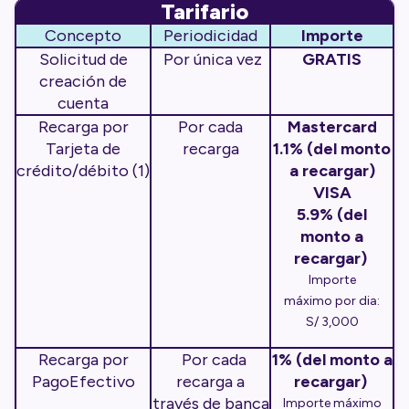
Tarifario
Concepto
Periodicidad
Importe
Solicitud de
Por única vez
GRATIS
creación de
cuenta
Recarga por
Por cada
Mastercard
Tarjeta de
recarga
1.1% (del monto
crédito/débito (1)
a recargar)
VISA
5.9% (del
monto a
recargar)
Importe
máximo por dia:
S/ 3,000
Recarga por
Por cada
1% (del monto a
PagoEfectivo
recarga a
recargar)
través de banca
Importe máximo