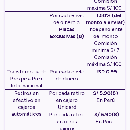
Comisión
máxima S/ 100
Por cada envío
1.50% (del
de dinero a
monto a enviar)
Plazas
Independiente
Exclusivas (8)
del monto
Comisión
mínima S/ 7
Comisión
máxima S/ 100
Transferencia de
Por cada envío
USD 0.99
Prexpe a Prex
de dinero
Internacional
Retiros en
Por cada retiro
S/ 5.90(8)
efectivo en
en cajero
En Perú
cajeros
Unicard
automáticos
Por cada retiro
S/ 5.90(8)
en otros
En Perú
cajeros