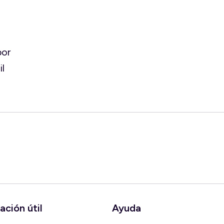
por
l
ación útil
Ayuda