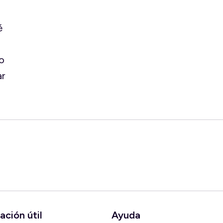
é
o
ar
ación útil
Ayuda