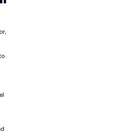
or,
to
el
ad