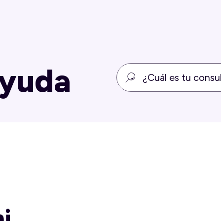
ayuda
i