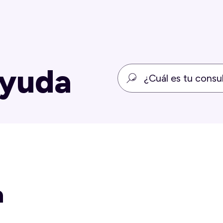
ayuda
a